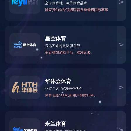
开工大吉
2023.2.2
15890
开工大吉！广东在线押球(中国)唯一官方网站祝社会各界同仁
工作顺利，新年新象，心想事成，财源广进！
返回列表
简
繁
En