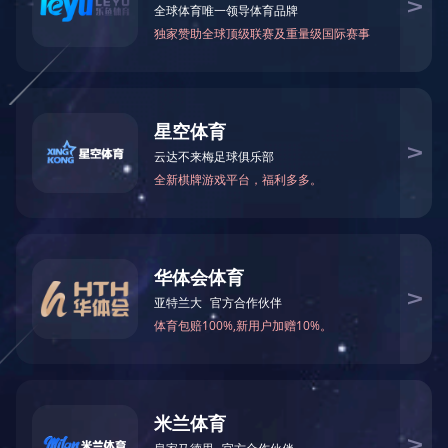
共贺新春，马跃新程——广东在线押球(中国)唯一官方网站2026新春
联欢晚宴圆满举行
2026.2.7
14797
返回列表
简
繁
En